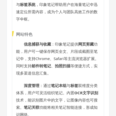
与
标签系统
，印象笔记帮助用户在海量笔记中迅
速定位所需内容，成为个人与团队高效工作的数
字中枢。
网站特色
信息捕获与收藏
：印象笔记提供
网页剪藏
功
能，用户可一键保存网页全文、片段或截图至笔
记中，支持Chrome、Safari等主流浏览器扩展。
同时支持
邮件转笔记
、
拍照扫描
等便捷方式，实
现多渠道信息汇集。
深度管理
：通过
笔记本组
与
标签
双维度分类
体系，用户可灵活组织笔记。内置
OCR文字识别
技术，能识别图片中的文字，让图像内容也可搜
索。
笔记关联
功能将相关笔记智能连接，形成知
识网络。