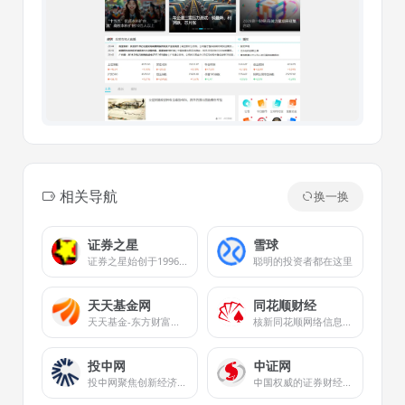
相关导航
换一换
证券之星
雪球
证券之星始创于1996年，是中国最早的证券领域门户网站之一，是国内领先的金融信息服务平台。为投资者提供及时、全面、客观、专业的财经资讯和金融信息服务，包括股票、基金、期货、银行、保险、港股、美股、黄金、地产、债券、理财、商业、ESG等。
聪明的投资者都在这里
天天基金网
同花顺财经
天天基金-东方财富旗下专业的基金交易平台。大数据多维度助你选出好基金，申购费率1折起，投资理财轻松上手。提供基金交易、金融资讯、收益查询等全方位服务。
核新同花顺网络信息股份有限公司（同花顺）成立于1995年，是一家专业的互联网金融数据服务商，为您全方位提供财经资讯及全球金融市场行情，覆盖股票、基金、期货、外汇、债券、银行、黄金等多种面向个人和企业的服务。
投中网
中证网
投中网聚焦创新经济，提供创新经济领域的智识和洞见。投中网拥有立体化传播矩阵，十多年行业深耕，为新经济领域核心人群提供深入、独到的智识和创见，在私募股权投资行业和新商业领域均拥有权威影响力。投中网拥有商业深度、商业故事、资本市场、健康、教育、5G、汽车、消费、人工智能、Vtalk、投等舱、创投百科等多个频道和品牌栏目，投中网在投资中国、投资网站、投权投资平台、股权投资网、投资网、投中数据、投资信息、股权信息、创投网站、中国投资、投资行业、投资风险等领域均拥有权威影响力，洞察商业真相，关注商业进化，服务创新经济，推动新商业文明。
中国权威的证券财经资讯网站