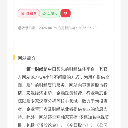
策、行业动态、专家分
析等财经资讯；全网独
家直播谈股论金、今日
收藏
点赞
0
0
股市、公司与行业、解
码财商、头脑风暴等第
一财经电视节目。
收录日期：2026-06-29
更新日期：2026-06-29
网站简介
第一财经
是中国领先的财经媒体平台，其官
方网站以7×24小时不间断的方式，为用户提供全
面、及时的财经资讯服务。网站内容覆盖股市行
情、宏观经济走势、金融政策解读、行业动态跟
踪以及专家深度分析等核心领域，致力于为投资
者、企业管理者及财经从业者提供专业的信息支
持。此外，网站还全网独家
直播
多档知名电视节
目，包括《谈股论金》、《今日股市》、《公司