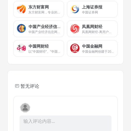
东方财富网
上海证券报
东方财富网，专业的互联网财经媒体，提供7*24小时财经资讯及全球金融市场报价，汇聚全方位的综合财经资讯和金融市场资讯，覆盖股票、财经、证券、金融、美股、港股、行情、基金、债券、期货、外汇、科创板、保险、信托、黄金、理财、商业、银行、博客、股吧、财迷、论坛等财经综合信息
中国证券网
中国产业经济信息网
凤凰网财经
中国产业经济信息网由中宣部主管的中国报业协会主办,成立于1997年,经国务院新闻办批准,首批获得国家级网络新闻媒体资格,并承担着为中国产业经济发展提供政策分析及资讯传播的责任和使命。
凤凰网财经-离用户最近的财经媒体
中国网财经
中国金融网
以“中国财经”、“中国财经APP”、中国财经双微等为核心业务平台，实现多屏互动，重点关注宏观经济、金融、证券、上市公司、房产、科技等领域，为用户提供时效、专业、全面的财经信息及综合类服务。
中国金融网创建于2002年，是中国金融领域的知名品牌。
暂无评论