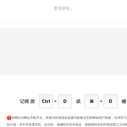
暂无评论...
记得
按
Ctrl
+
D
或
⌘
+
D
键
本网站为网址导航平台，所展示的资源及链接均收集自互联网或用户投稿，仅供学习
站立场，亦不对其真实性、合法性、准确性作任何保证。链接跳转后的内容由第三方控