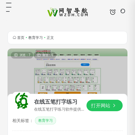
首页
•
教育学习
•
正文
浏览：7
留言：0
在线五笔打字练习
打开网站
在线五笔打字练习软件提供五
笔字根练习、一级简码、二级
相关标签：
简码、三级简码、键面汉字和
教育学习
词组练习