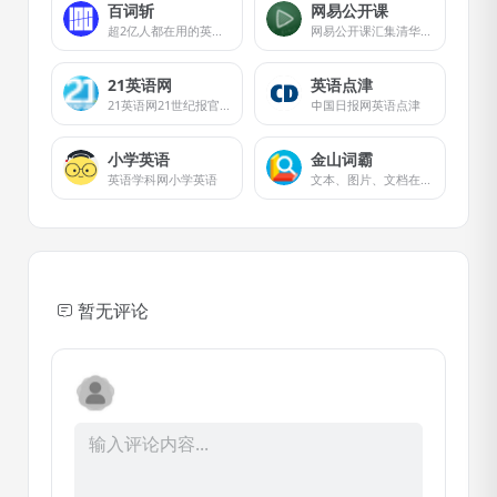
百词斩
网易公开课
超2亿人都在用的英语学习大杀器！致力于为你解决背单词难题，独创图背单词学习法，趣味学英语；内涵海量词库，覆盖全年龄段词汇需求；配备单词全解，发音例句辅助学习。
网易公开课汇集清华、北大、哈佛、耶鲁等世界名校共上千门课程，覆盖科学、经济、人文、哲学等22个领域，在这里你可以开拓视野看世界，获取有深度的好知识。
21英语网
英语点津
21英语网21世纪报官方网站
中国日报网英语点津
小学英语
金山词霸
英语学科网小学英语
文本、图片、文档在线翻译词典
暂无评论