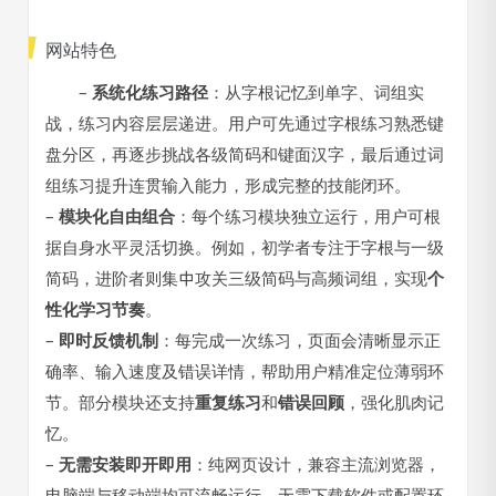
网站特色
–
系统化练习路径
：从字根记忆到单字、词组实
战，练习内容层层递进。用户可先通过字根练习熟悉键
盘分区，再逐步挑战各级简码和键面汉字，最后通过词
组练习提升连贯输入能力，形成完整的技能闭环。
–
模块化自由组合
：每个练习模块独立运行，用户可根
据自身水平灵活切换。例如，初学者专注于字根与一级
简码，进阶者则集中攻关三级简码与高频词组，实现
个
性化学习节奏
。
–
即时反馈机制
：每完成一次练习，页面会清晰显示正
确率、输入速度及错误详情，帮助用户精准定位薄弱环
节。部分模块还支持
重复练习
和
错误回顾
，强化肌肉记
忆。
–
无需安装即开即用
：纯网页设计，兼容主流浏览器，
电脑端与移动端均可流畅运行。无需下载软件或配置环