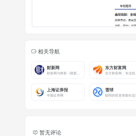
相关导航
财新网
东方财富网
财新网与财新《财新周刊》、财新《中国改革》、《比较》同属财新传媒。财新网定位于原创财经新媒体，整合资讯、观点、多媒体、互动等信息时代形态丰富的媒体产品，以客观、专业的视角，实时输出高品质原创内容，为中国政界、学界和产业界精英提供每日经济活动必需的财经新闻和资讯评论
东方财富网，专业的互联网财经媒体，提供7*24小时财经资讯及全球金融市场报价，
上海证券报
雪球
中国证券网
聪明的投资者都在这
暂无评论