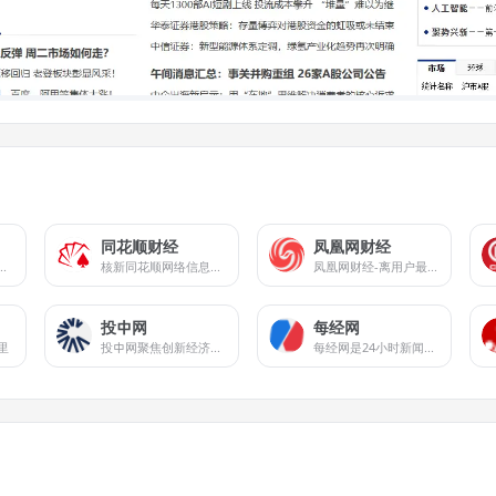
同花顺财经
凤凰网财经
汇聚全方位的综合财经资讯和金融市场资讯，覆盖股票、财经、证券、金融、美股、港股、行情、基金、债券、期货、外汇、科创板、保险、信托、黄金、理财、商业、银行、博客、股吧、财迷、论坛等财经综合信息
核新同花顺网络信息股份有限公司（同花顺）成立于1995年，是一家专业的互联网金融数据服务商，为您全方位提供财经资讯及全球金融市场行情，覆盖股票、基金、期货、外汇、债券、银行、黄金等多种面向个人和企业的服务。
凤凰网财经-离用户最近的财经媒体
投中网
每经网
里
投中网聚焦创新经济，提供创新经济领域的智识和洞见。投中网拥有立体化传播矩阵，十多年行业深耕，为新经济领域核心人群提供深入、独到的智识和创见，在私募股权投资行业和新商业领域均拥有权威影响力。投中网拥有商业深度、商业故事、资本市场、健康、教育、5G、汽车、消费、人工智能、Vtalk、投等舱、创投百科等多个频道和品牌栏目，投中网在投资中国、投资网站、投权投资平台、股权投资网、投资网、投中数据、投资信息、股权信息、创投网站、中国投资、投资行业、投资风险等领域均拥有权威影响力，洞察商业真相，关注商业进化，服务创新经济，推动新商业文明。
每经网是24小时新闻网站，依托新锐财经日报《每日经济新闻》打造中国具有影响力的新闻网站，覆盖品牌价值、汽车资讯、视频、基金、财经、房产、金融新闻、券商、公司等方向，是全方位财经新闻平台。