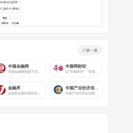
换一换
中国金融网
中国网财经
中国金融网创建于2002年，是中国金融领域的知名品牌。
以“中国财经”、“中国财经APP”、中国财经双微等为核心业务平台，实现多屏互动，重点关注宏观经济、金融、证券、上市公司、房产、科技等领域，为用户提供时效、专业、全面的财经信息及综合类服务。
金融界
中国产业经济信息网
金融界是国内领先的金融信息服务平台，持续为市场和投资者提供快速、准确、全面、客观、专业的金融信息服务，包括股票、财经、银行、保险、金融、证券、港股、美股、债券、信托、科技、消费、商业、汽车、房产、医药、期货、外汇、ESG、上市公司等资讯和数据等。
中国产业经济信息网由中宣部主管的中国报业协会主办,成立于1997年,经国务院新闻办批准,首批获得国家级网络新闻媒体资格,并承担着为中国产业经济发展提供政策分析及资讯传播的责任和使命。