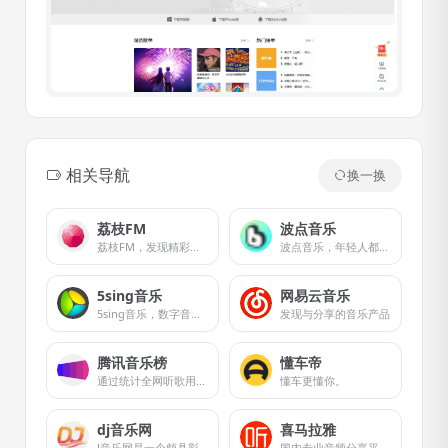
相关导航
换一换
荔枝FM
波点音乐
荔枝FM，发现精彩声音，创作无限可能
波点音乐，年轻人都在用的音乐App！亿级曲库在线畅听，网罗各种音乐大咖，学生党必备的宝藏应用。歌多、好看、省钱，极简界面与极致听歌体验，还原音乐原本的样子！
5sing音乐
网易云音乐
5sing音乐，数字音乐网站，汇集了大量的网络歌手的原创音乐歌曲及翻唱歌曲，提供大量歌曲的伴奏以及歌词免费下载，将喜爱的音乐或者歌曲作为手机彩铃下载
发现与分享的音乐产品
腾讯音乐榜
懂车帝
通过统计全网听歌用户数据，反映当下最新最热的华语歌曲，见证最真实的华语乐坛流行。未来还将持续拓展更多平台的音乐相关数据合作，打造华语地区最具公信力的榜单。
懂车更懂你。
dj音乐网
喜马拉雅
J音乐网是一个颇具影响力的原创电音dj舞曲与夜店歌曲网站
国内专业音频分享平台，随时随地，听我想听！4亿用户选择的在线音频平台。马东、郭德纲、吴晓波等20多万大咖入驻，1亿多条原创有声内容覆盖有声书、儿童、相声评书、财经新闻、音乐等328类。