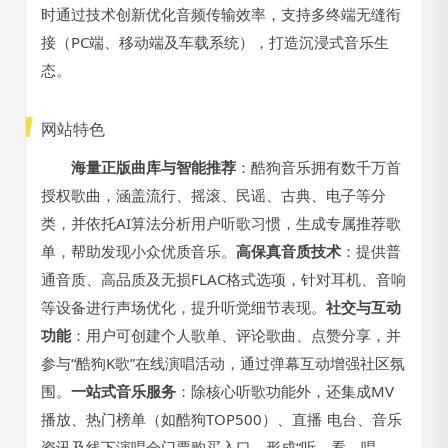
时通过技术创新优化音频传输效率，支持多终端无缝衔
接（PC端、移动端及车载系统），打造沉浸式音乐生
态。
网站特色
海量正版曲库与智能推荐
：酷狗音乐拥有数千万首
授权歌曲，涵盖流行、摇滚、民谣、古典、电子等分
类，并依托AI算法分析用户听歌习惯，生成专属推荐歌
单，帮助发现小众优质音乐。
高保真音质技术
：提供普
通音质、高品质及无损FLAC格式选项，针对耳机、音响
等设备进行声场优化，提升听觉细节表现。
社交与互动
功能
：用户可创建个人歌单、评论歌曲、点赞分享，并
参与“酷狗K歌”在线演唱活动，通过弹幕互动增强社区氛
围。
一站式音乐服务
：除核心听歌功能外，还集成MV
播放、热门榜单（如酷狗TOP500）、
直播
电台、音乐
资讯及线下演唱会门票购买入口，形成“听、看、唱、