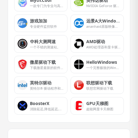
Myth.Cool
英伟达驱动
一款专门为专业与高端玩家而生的软件
NVIDIA GeForce 驱动程序官方提供下载最新版的 Geforce 驱动程序，可提升 PC 游戏体验和应用程序速度。
游戏加加
远景A大Windows 11原版集成映像
专业硬件监控软件
ananhaid原版映像集成补丁多版本镜像下载
中科大测网速
AMD驱动
一个不错的测速站。
AMD处理器和显卡驱动程序及支持
微星驱动下载
HelloWindows
下载微星最新的软件、驱动程序、实用工具及程序
一个完整极致的Windows纯净系统下载站，不夹带任何私货，系统全部来源于微软官方原版，本站只是收录官方发布的系统以及工具，方便大家下载，请放心使用。
英特尔驱动
联想驱动下载
英特尔® 驱动程序和支持
联想官网驱动下载
BoosterX
GPU天梯图
消除延迟,降低延迟,提高 FPS*
超能网显卡天梯图