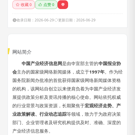
济发展提供政策分析及资讯传
收藏
点赞
0
0
播的责任和使命。
收录日期：2026-06-29
更新日期：2026-06-29
网站简介
中国产业经济信息网
是由中宣部主管的
中国报业协
会
主办的国家级网络新闻媒体，成立于
1997年
。作为经
国务院新闻办批准的首批获得国家级网络新闻媒体资格
的机构，该网站自创立以来便肩负着为中国产业经济发
展提供政策分析及资讯传播的核心使命。网站依托权威
的行业背景与政策资源，长期聚焦于
宏观经济走势、产
业政策解读、行业动态追踪
等领域，致力于为政府决策
部门、企业管理者及研究机构提供及时、准确、深度的
产业经济信息服务。