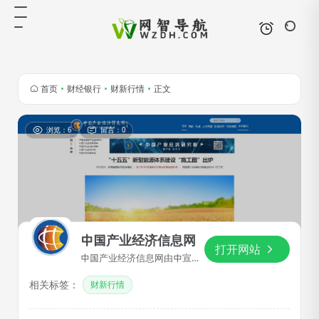
首页
•
财经银行
•
财新行情
•
正文
浏览：6
留言：0
中国产业经济信息网
打开网站
中国产业经济信息网由中宣部
主管的中国报业协会主办,成立
相关标签：
于1997年,经国务院新闻办批
财新行情
准,首批获得国家级网络新闻媒
体资格,并承担着为中国产业经