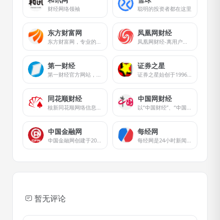
财经网络领袖
聪明的投资者都在这里
东方财富网
凤凰网财经
东方财富网，专业的互联网财经媒体，提供7*24小时财经资讯及全球金融市场报价，汇聚全方位的综合财经资讯和金融市场资讯，覆盖股票、财经、证券、金融、美股、港股、行情、基金、债券、期货、外汇、科创板、保险、信托、黄金、理财、商业、银行、博客、股吧、财迷、论坛等财经综合信息
凤凰网财经-离用户最近的财经媒体
第一财经
证券之星
第一财经官方网站，7X24小时提供股市行情、经济大势、金融政策、行业动态、专家分析等财经资讯；全网独家直播谈股论金、今日股市、公司与行业、解码财商、头脑风暴等第一财经电视节目。
证券之星始创于1996年，是中国最早的证券领域门户网站之一，是国内领先的金融信息服务平台。为投资者提供及时、全面、客观、专业的财经资讯和金融信息服务，包括股票、基金、期货、银行、保险、港股、美股、黄金、地产、债券、理财、商业、ESG等。
同花顺财经
中国网财经
核新同花顺网络信息股份有限公司（同花顺）成立于1995年，是一家专业的互联网金融数据服务商，为您全方位提供财经资讯及全球金融市场行情，覆盖股票、基金、期货、外汇、债券、银行、黄金等多种面向个人和企业的服务。
以“中国财经”、“中国财经APP”、中国财经双微等为核心业务平台，实现多屏互动，重点关注宏观经济、金融、证券、上市公司、房产、科技等领域，为用户提供时效、专业、全面的财经信息及综合类服务。
中国金融网
每经网
中国金融网创建于2002年，是中国金融领域的知名品牌。
每经网是24小时新闻网站，依托新锐财经日报《每日经济新闻》打造中国具有影响力的新闻网站，覆盖品牌价值、汽车资讯、视频、基金、财经、房产、金融新闻、券商、公司等方向，是全方位财经新闻平台。
暂无评论