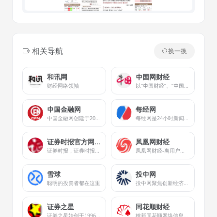
相关导航
换一换
和讯网
中国网财经
财经网络领袖
以“中国财经”、“中国财经APP”、中国财经双微等为核心业务平台，实现多屏互动，重点关注宏观经济、金融、证券、上市公司、房产、科技等领域，为用户提供时效、专业、全面的财经信息及综合类服务。
中国金融网
每经网
中国金融网创建于2002年，是中国金融领域的知名品牌。
每经网是24小时新闻网站，依托新锐财经日报《每日经济新闻》打造中国具有影响力的新闻网站，覆盖品牌价值、汽车资讯、视频、基金、财经、房产、金融新闻、券商、公司等方向，是全方位财经新闻平台。
证券时报官方网站
凤凰网财经
证券时报，证券时报网，由人民日报社主管主办，是证券市场权威信息披露媒体，也是中国资本市场的重要信息披露平台。提供全天候7*24小时财经证券类资讯，内容丰富，包括时报快讯、股市新闻、财经资讯、基金净值、债券、期货、上市公司公告等，为用户提供全方位、最新鲜的财经信息。打造了"信披168"综合服务专区，资本市场投教"星火计划"，是权威、全面的资本市场服务平台
凤凰网财经-离用户最近的财经媒体
雪球
投中网
聪明的投资者都在这里
投中网聚焦创新经济，提供创新经济领域的智识和洞见。投中网拥有立体化传播矩阵，十多年行业深耕，为新经济领域核心人群提供深入、独到的智识和创见，在私募股权投资行业和新商业领域均拥有权威影响力。投中网拥有商业深度、商业故事、资本市场、健康、教育、5G、汽车、消费、人工智能、Vtalk、投等舱、创投百科等多个频道和品牌栏目，投中网在投资中国、投资网站、投权投资平台、股权投资网、投资网、投中数据、投资信息、股权信息、创投网站、中国投资、投资行业、投资风险等领域均拥有权威影响力，洞察商业真相，关注商业进化，服务创新经济，推动新商业文明。
证券之星
同花顺财经
证券之星始创于1996年，是中国最早的证券领域门户网站之一，是国内领先的金融信息服务平台。为投资者提供及时、全面、客观、专业的财经资讯和金融信息服务，包括股票、基金、期货、银行、保险、港股、美股、黄金、地产、债券、理财、商业、ESG等。
核新同花顺网络信息股份有限公司（同花顺）成立于1995年，是一家专业的互联网金融数据服务商，为您全方位提供财经资讯及全球金融市场行情，覆盖股票、基金、期货、外汇、债券、银行、黄金等多种面向个人和企业的服务。