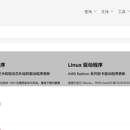
查询
文传
工具
持