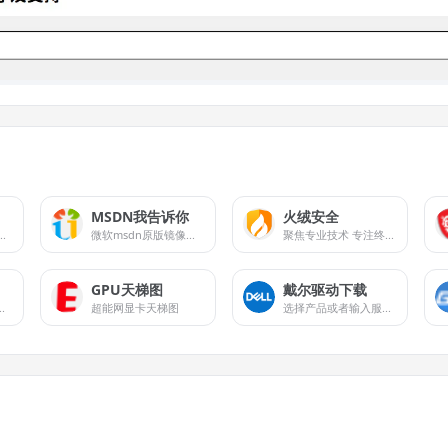
MSDN我告诉你
火绒安全
新的软件、手册、驱动程序和固件
微软msdn原版镜像下载
聚焦专业技术 专注终端安全
GPU天梯图
戴尔驱动下载
最新版的 Geforce 驱动程序，可提升 PC 游戏体验和应用程序速度。
超能网显卡天梯图
选择产品或者输入服务标签，以查看相关的戴尔驱动程序和驱动程序更新。