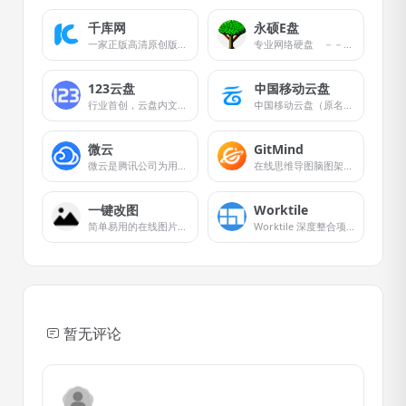
千库网
永硕E盘
一家正版高清原创版权素材免费下载图库网站
专业网络硬盘 －－数据存储、交流平台,可以保存您的文件、网址、记事等。
123云盘
中国移动云盘
行业首创，云盘内文件可通过URL直链下载。
中国移动云盘（原名和彩云网盘）是中国移动面向所有用户推出的一款安全、智能、不限速、移动用户免流量的产品。产品涵盖存储备份、多端同步、在线管理、群组分享四大核心能力。
微云
GitMind
微云是腾讯公司为用户精心打造的一项智能云服务, 您可以通过微云方便地在手机和电脑之间同步文件、推送照片和传输数据。
在线思维导图脑图架构图制作软件工具
一键改图
Worktile
简单易用的在线图片处理工具
Worktile 深度整合项目与任务管理、OKR、网盘、在线沟通等应用。
暂无评论