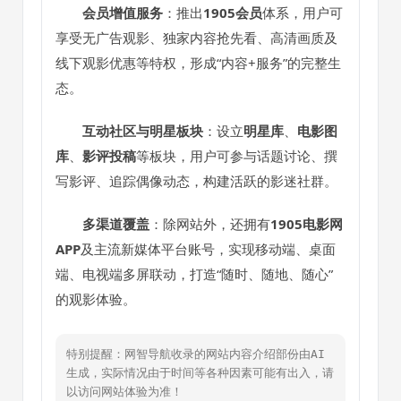
会员增值服务
：推出
1905会员
体系，用户可
享受无广告观影、独家内容抢先看、高清画质及
线下观影优惠等特权，形成“内容+服务”的完整生
态。
互动社区与明星板块
：设立
明星库
、
电影图
库
、
影评投稿
等板块，用户可参与话题讨论、撰
写影评、追踪偶像动态，构建活跃的影迷社群。
多渠道覆盖
：除网站外，还拥有
1905电影网
APP
及主流新媒体平台账号，实现移动端、桌面
端、电视端多屏联动，打造“随时、随地、随心”
的观影体验。
特别提醒：网智导航收录的网站内容介绍部份由AI
生成，实际情况由于时间等各种因素可能有出入，请
以访问网站体验为准！