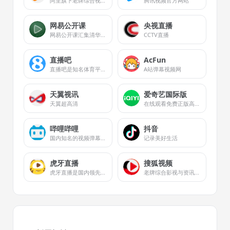
阿里旗下老牌综合视频流媒体平台
腾讯视频官方网站
网易公开课
央视直播
网易公开课汇集清华、北大、哈佛、耶鲁等世界名校共上千门课程，覆盖科学、经济、人文、哲学等22个领域，在这里你可以开拓视野看世界，获取有深度的好知识。
CCTV直播
直播吧
AcFun
直播吧是知名体育平台,主要为足球迷,篮球迷等提供直播,新闻资讯,数据,论坛社区,原创报道,视频集锦等服务
A站弹幕视频网
天翼视讯
爱奇艺国际版
天翼超高清
在线观看免费正版高清亚洲电视剧、电影、综艺、动漫 - 独家韩剧、陆剧、泰剧
哔哩哔哩
抖音
国内知名的视频弹幕网站
记录美好生活
虎牙直播
搜狐视频
虎牙直播是国内领先、以游戏与电竞内容为核心，兼具娱乐、户外等多元内容的弹幕式互动直播平台。
老牌综合影视与资讯视频站