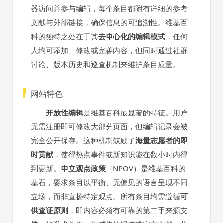
器访问并参与编辑，每个条目都附有详细的参考
文献与外部链接，确保信息的可追溯性。维基百
科的独特之处在于其
去中心化的编辑模式
，任何
人均可添加、修改或完善内容，但同时通过社群
讨论、版本历史和巡查机制来维护条目质量。
网站特色
开放性编辑
是维基百科最显著的特征。用户
无需注册即可修改大部分页面，但编辑记录会被
完全公开保存。这种机制鼓励了
海量志愿者的即
时贡献
，使得热点事件或新知识能在数小时内得
到更新。
中立观点政策
（NPOV）是维基百科的
基石，要求条目以平衡、无偏见的语言呈现不同
立场，而非宣扬特定观点。所有条目均需遵循
可
供查证原则
，即内容必须有可靠的第二手来源支