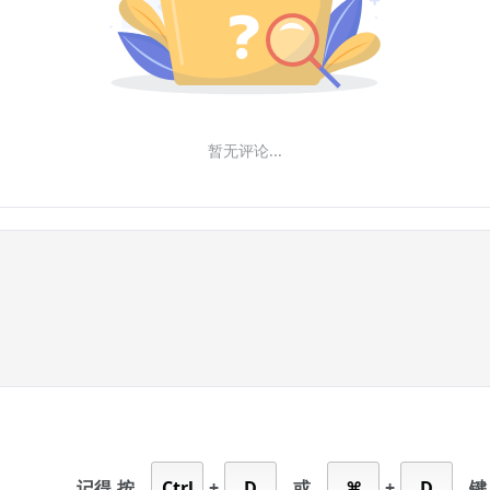
暂无评论...
记得
按
Ctrl
+
D
或
⌘
+
D
键