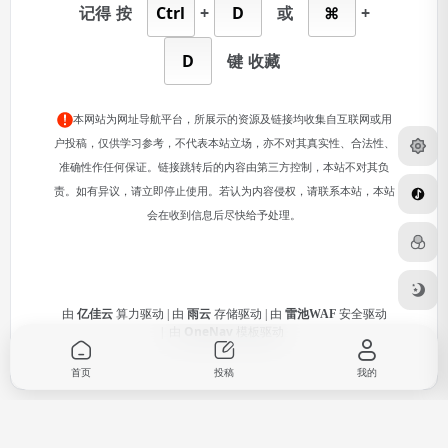
记得
按
Ctrl
+
D
或
⌘
+
D
键
收藏
本网站为网址导航平台，所展示的资源及链接均收集自互联网或用
户投稿，仅供学习参考，不代表本站立场，亦不对其真实性、合法性、
准确性作任何保证。链接跳转后的内容由第三方控制，本站不对其负
责。如有异议，请立即停止使用。若认为内容侵权，请联系本站，本站
会在收到信息后尽快给予处理。
由
亿佳云
算力驱动 | 由
雨云
存储驱动 | 由
雷池WAF
安全驱动
由
OneNav
模板驱动
|
首页
投稿
我的