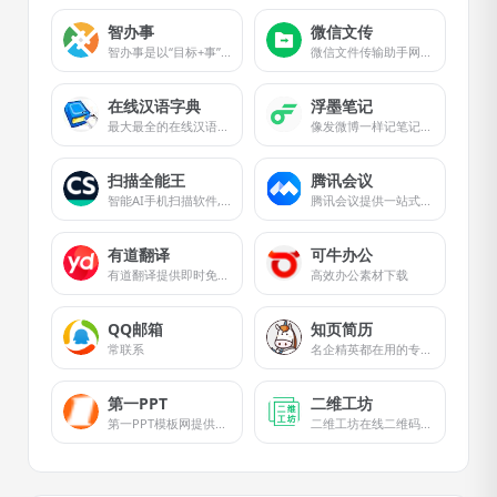
智办事
微信文传
智办事是以“目标+事”为中心的企业数字化管理工具
微信文件传输助手网页版
在线汉语字典
浮墨笔记
最大最全的在线汉语字典
像发微博一样记笔记，记录你想法的川流。全平台覆盖，还支持微信服务号输入。
扫描全能王
腾讯会议
智能AI手机扫描软件, OCR文字识别及PDF转换工具
腾讯会议提供一站式音视频会议解决方案
有道翻译
可牛办公
有道翻译提供即时免费的网页翻译、文档翻译、PDF翻译、DOC翻译、PPT翻译、人工翻译、同传等服务。
高效办公素材下载
QQ邮箱
知页简历
常联系
名企精英都在用的专业简历
第一PPT
二维工坊
第一PPT模板网提供各类PPT模板免费下载
二维工坊在线二维码生成器