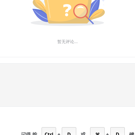
暂无评论...
记得
按
Ctrl
+
D
或
⌘
+
D
键