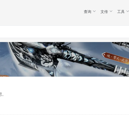
查询
文传
工具
想。