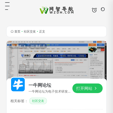
首页
•
社区交友
•
正文
浏览：8
留言：0
一牛网论坛
打开网站
一牛网论坛为电子技术研发工
程师提供开发板、芯片等电子
相关标签：
技术资料与物联网应用设计方
社区交友
案,是国内一流电子工程师受欢
迎的互动交流论坛之一,汇集