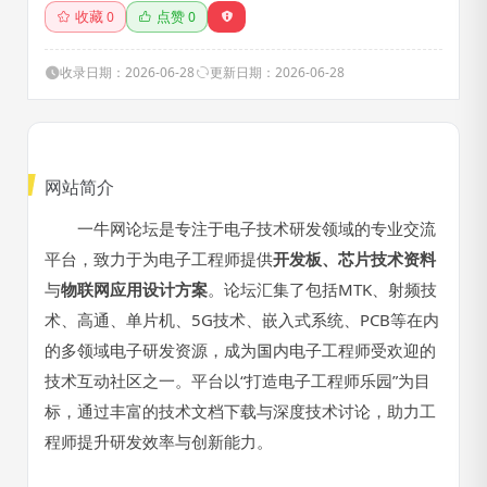
MTK,射频技术,高通,单片机,5G
收藏
点赞
0
0
技术,嵌入式系统,PCB等电子研
发技术资料下载,努力打造电子
工程师乐园!
收录日期：2026-06-28
更新日期：2026-06-28
网站简介
一牛网论坛是专注于电子技术研发领域的专业交流
平台，致力于为电子工程师提供
开发板、芯片技术资料
与
物联网应用设计方案
。论坛汇集了包括MTK、射频技
术、高通、单片机、5G技术、嵌入式系统、PCB等在内
的多领域电子研发资源，成为国内电子工程师受欢迎的
技术互动社区之一。平台以“打造电子工程师乐园”为目
标，通过丰富的技术文档下载与深度技术讨论，助力工
程师提升研发效率与创新能力。