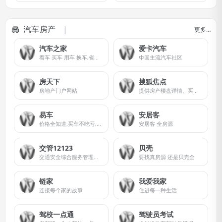
汽车房产
更多…
汽车之家
爱卡汽车
看车 买车 用车 换车,省时省心省钱!
中国主流汽车社区
房天下
搜狐焦点
房地产门户网站
提供房产楼盘详情、买房流程、业主论坛、家居装修等全面内容信息
易车
安居客
价格全知道,买车不吃亏,中国领先的汽车网
安居客 全房源
交管12123
贝壳
交通安全综合服务管理平台
要找真房源 还是贝壳全
链家
我爱我家
连接每个家的故事
住进每一种生活
驾校一点通
驾驶员考试