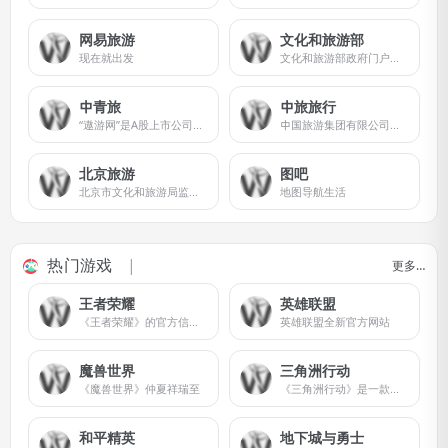
网易旅游
文化和旅游部
现在就出发
文化和旅游部政府门户网站由中华人民共和国文化和旅游部主办，文化和旅游部办公厅主管，委托文化和旅游部信息中心负责规划、建设和管理，是文化和旅游部电子政务和信息化的重要组成部分。
中青旅
中旅旅行
“遨游网”是A股上市公司中青旅控股股份有限公司（600138）旗下中青旅遨游科技发展有限公司在互联网时代打造的品质旅行生活平台，移动端品牌为遨游旅行APP。
中国旅游集团有限公司暨香港中旅(集团)有限公司是中央直接管理的国有重要骨干企业，也是总部在香港的中央企业之一。
北京旅游
图吧
北京市文化和旅游局监管的非营利性网站
地图导航生活
热门游戏
更多…
王者荣耀
英雄联盟
《王者荣耀》的官方信息发布与用户服务平台
英雄联盟全新官方网站
魔兽世界
三角洲行动
《魔兽世界》仲夏祥瑞至
《三角洲行动》是一款由琳琅天上团队研发运营的新一代战术射击品质标杆游戏。
和平精英
地下城与勇士