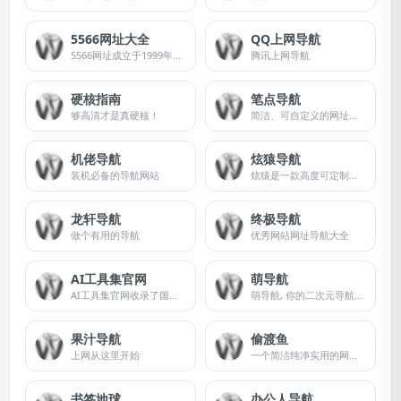
5566网址大全
QQ上网导航
5566网址成立于1999年，是最方便使用的专业网址导航站，首创列表式无介绍的网址导航格式，开创了上网不用记网址的时代，收集精彩、全面、准确的各类网址，包括：新闻,财经,军事,彩票,体育,电视,汽车,银行,视频,购物,邮箱,娱乐,天气,摄影,房产等
腾讯上网导航
硬核指南
笔点导航
够高清才是真硬核！
简洁、可自定义的网址导航
机佬导航
炫猿导航
装机必备的导航网站
炫猿是一款高度可定制化的网址导航，可为每个用户提供个性化域名访问的导航页面。独一无二的定制化功能注定成为导航届的一批黑马，你的专属主页。
龙轩导航
终极导航
做个有用的导航
优秀网站网址导航大全
AI工具集官网
萌导航
AI工具集官网收录了国内外数百个AI工具，该导航网站包括AI写作工具、AI图像生成和背景移除、AI视频制作、AI音频转录、AI辅助编程、AI音乐生成、AI绘画设计、AI对话聊天等AI工具集合大全，以及AI学习开发的常用网站、框架和模型，帮助你加入人工智能浪潮，自动化高效完成任务！
萌导航, 你的二次元导航姬！
果汁导航
偷渡鱼
上网从这里开始
一个简洁纯净实用的网址导航，页面干净支持自定义分类与站点，选择自己喜欢的背景壁纸，随意切换搜索引擎，享受优越的上网体验。
书签地球
办公人导航