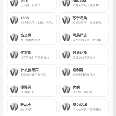
天猫
Alibaba
上天猫，就购了。
来自全球最大在线 B2B 市场的制造商、供应商、出口商和进口商
1688
苏宁易购
全球企业间（B2B）电子商务的著名品牌
换新到苏宁，省钱更省心。
当当网
网易严选
网上购物想当当
以严谨的态度，为中国消费者甄选天下优品
优衣库
阿迪达斯
优衣库是‌日本‌的服装品牌，隶属于迅销公司，主打‌平价休闲服饰。
通过运动改变生活
什么值得买
返利网
我们的兴趣消费指南
精选全网购物优惠
慢慢买
优购
找全网低价
优生活，购时尚。
唯品会
华为商城
品牌特卖
华为公司旗下官方电商平台