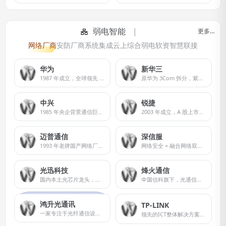
弱电智能
更多…
网络厂商
安防厂商
系统集成
云上综合
弱电软资
智慧联接
华为
新华三
1987 年成立，全球领先 ICT 基础设施提供商，民营科技龙头，覆盖运营商、企业、终端、云计算四大板块，自研鲲鹏、昇腾、海思芯片。
原华为 3Com 拆分，紫光股份全资子公司，国内政企网络绝对主力，云网融合标杆。
中兴
锐捷
1985 年央企背景通信巨头，全球运营商主设备核心供应商，兼顾企业级数据通信、光传输。
2003 年成立，A 股上市（301165），专注行业定制化企业网络。
迈普通信
深信服
1993 年老牌国产网络厂商，中国电子旗下信创核心企业。
网络安全 + 融合网络双赛道龙头，A 股上市。
光迅科技
烽火通信
国内本土光芯片龙头，打破海外高端光芯片垄断
中国信科旗下，光通信全产业链央企。
鸿升光通讯
TP-LINK
一家专注于光纤通信设备的研发、生产、销售为一体的高新技术企业
领先的ICT整体解决方案提供商