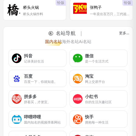
恰饭
恰饭
桥头火锅
张鸭子
桥头火锅作料
一年卖出百万只，三代祖传更好吃
名站导航
更多…
国内名站
海外名站
Ai名站
抖音
微信
记录美好生活
是一个生活方式
百度
淘宝
百度一下，你就知道。
网上交易平台
拼多多
小红书
拼着买，才便宜。
你的生活兴趣社区
哔哩哔哩
快手
国内知名的视频弹幕网站
拥抱每一种生活