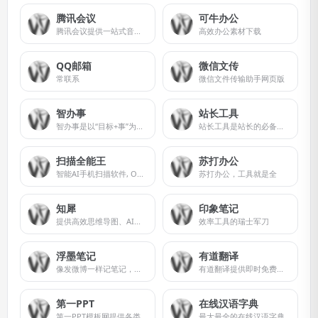
腾讯会议
可牛办公
腾讯会议提供一站式音视频会议解决方案
高效办公素材下载
QQ邮箱
微信文传
常联系
微信文件传输助手网页版
智办事
站长工具
智办事是以“目标+事”为中心的企业数字化管理工具
站长工具是站长的必备工具
扫描全能王
苏打办公
智能AI手机扫描软件, OCR文字识别及PDF转换工具
苏打办公，工具就是全
知犀
印象笔记
提供高效思维导图、AI思维导图、流程图软件
效率工具的瑞士军刀
浮墨笔记
有道翻译
像发微博一样记笔记，记录你想法的川流。全平台覆盖，还支持微信服务号输入。
有道翻译提供即时免费的网页翻译、文档翻译、PDF翻译、DOC翻译、PPT翻译、人工翻译、同传等服务。
第一PPT
在线汉语字典
第一PPT模板网提供各类PPT模板免费下载
最大最全的在线汉语字典