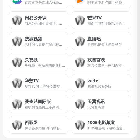
百度旗下头部综合视频流媒体平台
阿里旗下老牌综合视频流媒体平台
网易公开课
芒果TV
网易公开课汇集清华、北大、哈佛、耶鲁等世界名校共上千门课程，覆盖科学、经济、人文、哲学等22个领域，在这里你可以开拓视野看世界，获取有深度的好知识。
湖南广电旗下综艺见长视频平台
搜狐视频
直播吧
老牌综合影视与资讯视频站
直播吧是知名体育平台
央视频
欢喜首映
央视频 - 有品质的视频社交媒体
欢喜传媒是一家创新性影视内容投资、制作及流媒体播放平台公司，由董平、宁浩、徐峥和项绍琨先生于2015年联合创办，并在香港联交所上市（1003.HK）。
华数TV
wetv
华数TV网，华数传媒控股股份有限公司旗下综合视频网站。华数TV网服务于全网用户，是以电视直播、媒体精品栏目为主打，兼具高品质影视剧和各类优秀视频短片的流媒体网站。
腾讯视频海外版
爱奇艺国际版
天翼视讯
在线观看免费正版高清亚洲电视剧、电影、综艺、动漫 - 独家韩剧、陆剧、泰剧
天翼超高清
西影网
1905电影频道
传承影像力量 导演精彩人生
1905电影网（电影频道官方网站）