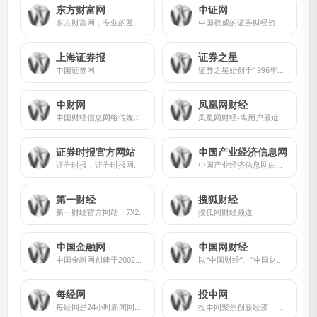
东方财富网
中证网
东方财富网，专业的互联网财经媒体，提供7*24小时财经资讯及全球金融市场报价，汇聚全方位的综合财经资讯和金融市场资讯，覆盖股票、财经、证券、金融、美股、港股、行情、基金、债券、期货、外汇、科创板、保险、信托、黄金、理财、商业、银行、博客、股吧、财迷、论坛等财经综合信息
中国权威的证券财经资讯网站
上海证券报
证券之星
中国证券网
证券之星始创于1996年，是中国最早的证券领域门户网站之一，是国内领先的金融信息服务平台。为投资者提供及时、全面、客观、专业的财经资讯和金融信息服务，包括股票、基金、期货、银行、保险、港股、美股、黄金、地产、债券、理财、商业、ESG等。
中财网
凤凰网财经
中国财经信息网络传媒,CFi.CN,24小时提供全面及时的财经新闻、股票、新股发行、数据、统计图表,财经分析软件等
凤凰网财经-离用户最近的财经媒体
证券时报官方网站
中国产业经济信息网
证券时报，证券时报网，由人民日报社主管主办，是证券市场权威信息披露媒体，也是中国资本市场的重要信息披露平台。提供全天候7*24小时财经证券类资讯，内容丰富，包括时报快讯、股市新闻、财经资讯、基金净值、债券、期货、上市公司公告等，为用户提供全方位、最新鲜的财经信息。打造了"信披168"综合服务专区，资本市场投教"星火计划"，是权威、全面的资本市场服务平台
中国产业经济信息网由中宣部主管的中国报业协会主办,成立于1997年,经国务院新闻办批准,首批获得国家级网络新闻媒体资格,并承担着为中国产业经济发展提供政策分析及资讯传播的责任和使命。
第一财经
搜狐财经
第一财经官方网站，7X24小时提供股市行情、经济大势、金融政策、行业动态、专家分析等财经资讯；全网独家直播谈股论金、今日股市、公司与行业、解码财商、头脑风暴等第一财经电视节目。
搜狐网财经频道
中国金融网
中国网财经
中国金融网创建于2002年，是中国金融领域的知名品牌。
以“中国财经”、“中国财经APP”、中国财经双微等为核心业务平台，实现多屏互动，重点关注宏观经济、金融、证券、上市公司、房产、科技等领域，为用户提供时效、专业、全面的财经信息及综合类服务。
每经网
投中网
每经网是24小时新闻网站，依托新锐财经日报《每日经济新闻》打造中国具有影响力的新闻网站，覆盖品牌价值、汽车资讯、视频、基金、财经、房产、金融新闻、券商、公司等方向，是全方位财经新闻平台。
投中网聚焦创新经济，提供创新经济领域的智识和洞见。投中网拥有立体化传播矩阵，十多年行业深耕，为新经济领域核心人群提供深入、独到的智识和创见，在私募股权投资行业和新商业领域均拥有权威影响力。投中网拥有商业深度、商业故事、资本市场、健康、教育、5G、汽车、消费、人工智能、Vtalk、投等舱、创投百科等多个频道和品牌栏目，投中网在投资中国、投资网站、投权投资平台、股权投资网、投资网、投中数据、投资信息、股权信息、创投网站、中国投资、投资行业、投资风险等领域均拥有权威影响力，洞察商业真相，关注商业进化，服务创新经济，推动新商业文明。