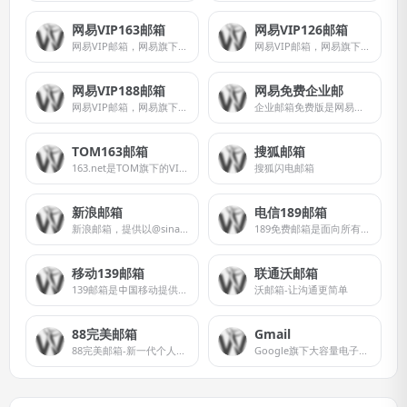
网易VIP163邮箱
网易VIP126邮箱
网易VIP邮箱，网易旗下高端邮箱品牌，安全、专业、高效的个人收费邮箱，精英人士必备。
网易VIP邮箱，网易旗下高端邮箱品牌，安全、专业、高效的个人收费邮箱，精英人士必备
网易VIP188邮箱
网易免费企业邮
网易VIP邮箱，网易旗下高端邮箱品牌，安全、专业、高效的个人收费邮箱，精英人士必备。
企业邮箱免费版是网易为企业提供专属域名后缀的免费邮箱,
TOM163邮箱
搜狐邮箱
163.net是TOM旗下的VIP邮箱品牌
搜狐闪电邮箱
新浪邮箱
电信189邮箱
新浪邮箱，提供以@sina.com和@sina.cn为后缀的免费邮箱。
189免费邮箱是面向所有互联网用户的新型工作和商务邮箱
移动139邮箱
联通沃邮箱
139邮箱是中国移动提供的电子邮件业务，以手机号@139.com作为邮箱地址，来邮短信及时提醒,同时提供WEB、WAP、短彩信、APP等多种方式，随时随地收发邮件
沃邮箱-让沟通更简单
88完美邮箱
Gmail
88完美邮箱-新一代个人免费邮箱-完美邮箱让沟通更正式更完美
Google旗下大容量电子邮件服务软件