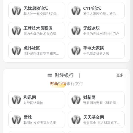
无忧启动论坛
C114论坛
和大神一起交流PE启动引导相关内容
通信人家园论坛，通信人的网上乐园！
王牌技术员联盟
无线论坛
国内火爆的技术员论坛
专业的无线网络社区门户
虎扑社区
手电大家谈
虎扑是以体育赛事和男性兴趣生活为主的社区网站。专注于NBA赛程、NBA录像、NBA直播、NBA资讯、球员交易、足球、英超、电竞、LPL等全部篮球足球电竞赛事，并提供虎扑步行街社区服务。
手电筒爱好者之家
财经银行
更多…
财新行情
银行支付
和讯网
财新网
财经网络领袖
财新网与财新《财新周刊》、财新《中国改革》、《比较》同属财新传媒。财新网定位于原创财经新媒体，整合资讯、观点、多媒体、互动等信息时代形态丰富的媒体产品，以客观、专业的视角，实时输出高品质原创内容，为中国政界、学界和产业界精英提供每日经济活动必需的财经新闻和资讯评论
雪球
天天基金网
聪明的投资者都在这里
天天基金-东方财富旗下专业的基金交易平台。大数据多维度助你选出好基金，申购费率1折起，投资理财轻松上手。提供基金交易、金融资讯、收益查询等全方位服务。