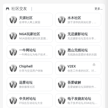
社区交友
更多…
天涯社区
水木社区
全球华人网上家园
源于清华的高知社群，象牙塔通向社会的桥梁
NGA玩家社区
无忌摄影论坛
NGA游戏玩家社区是国内知名的玩家交流平台
无忌摄影论坛旨在分享和交流摄影器材、摄影技术和摄影作品。
一牛网论坛
恩山无线论坛
一牛网论坛为电子技术研发工程师提供开发板、芯片等电子技术资料与物联网应用设计方案,是国内一流电子工程师受欢迎的互动交流论坛之一,汇集MTK,射频技术,高通,单片机,5G技术,嵌入式系统,PCB等电子研发技术资料下载,努力打造电子工程师乐园!
无线路由器爱好者的乐园
Chiphell
V2EX
分享与交流用户体验
创意工作者的社区。讨论编程、设计、硬件、游戏等令人激动的话题。
远景论坛
吾爱破解
微软极客社区
吾爱破解论坛深耕软件逆向工程与反病毒技术领域，汇聚众多技术爱好者的智慧与经验，共同探索与分享前沿安全技术和防护策略，构建业内最具影响力的技术交流平台。
中关村论坛
电子发烧友论坛
IT综合互动论坛大全
电子技术论坛,EDA论坛,电路设计论坛,单片机论坛,电子行业分析,电子发烧友,工程师乐园,嵌入式系统,labview论坛,半导体技术天地为电子工程师提供最新技术资料与应用设计方案,是业内最受欢迎的电子发烧友电子工程师互动交流平台之一.并特为电子工程师举办免费电子发烧友技术讲座,成为电子工程师的乐园.