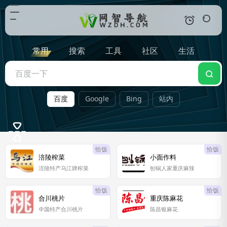
常用
搜索
工具
社区
生活
百度
Google
Bing
站内
恰饭
恰饭
涪陵榨菜
小面作料
涪陵特产乌江牌榨菜
刨锅人家重庆麻辣
恰饭
恰饭
合川桃片
重庆陈麻花
中国特产合川桃片
陈昌银麻花