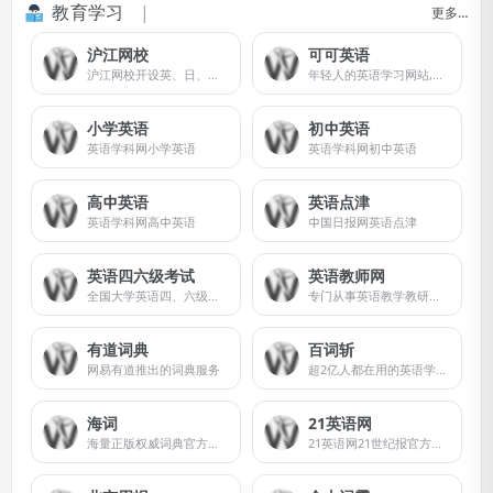
教育学习
更多…
沪江网校
可可英语
沪江网校开设英、日、法、韩、泰、德、西班牙等13国外语课程，涵盖升学应试、海外留学、工作商务等。丰富全面的课程类型，为不同需求的学习者提供学习方案。
年轻人的英语学习网站,主要频道有背单词,外刊精读,名著精读,VOA英语,VOA,bbc,英语听力,英语口语,四六级等英语考试,同时提供音频和讲义下载
小学英语
初中英语
英语学科网小学英语
英语学科网初中英语
高中英语
英语点津
英语学科网高中英语
中国日报网英语点津
英语四六级考试
英语教师网
全国大学英语四、六级考试(CET)
专门从事英语教学教研、提供英语资源的网站
有道词典
百词斩
网易有道推出的词典服务
超2亿人都在用的英语学习大杀器！致力于为你解决背单词难题，独创图背单词学习法，趣味学英语；内涵海量词库，覆盖全年龄段词汇需求；配备单词全解，发音例句辅助学习。
海词
21英语网
海量正版权威词典官方网站
21英语网21世纪报官方网站