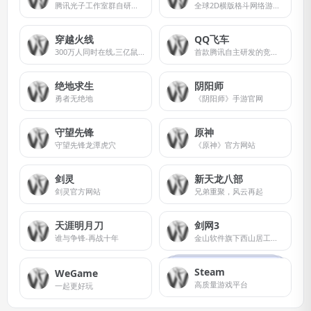
腾讯光子工作室群自研打造的战术竞技手游
全球2D横版格斗网络游戏（MMOACT）的先行者
穿越火线
QQ飞车
300万人同时在线,三亿鼠标的枪战梦想。
首款腾讯自主研发的竞速类休闲网络游戏
绝地求生
阴阳师
勇者无绝地
《阴阳师》手游官网
守望先锋
原神
守望先锋龙潭虎穴
《原神》官方网站
剑灵
新天龙八部
剑灵官方网站
兄弟重聚，风云再起
天涯明月刀
剑网3
谁与争锋-再战十年
金山软件旗下西山居工作室开发的一款大型多人在线角色扮演游戏
Steam
WeGame
高质量游戏平台
一起更好玩