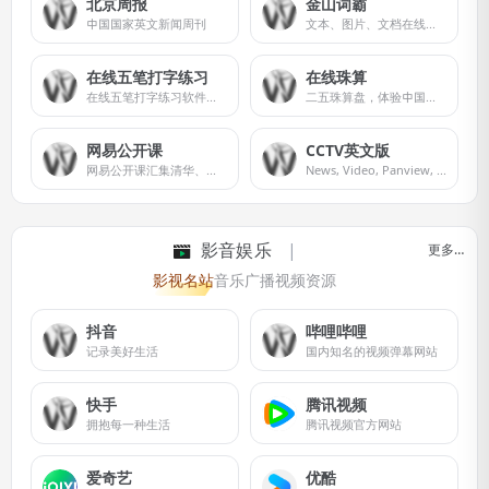
北京周报
金山词霸
中国国家英文新闻周刊
文本、图片、文档在线翻译词典
在线五笔打字练习
在线珠算
在线五笔打字练习软件提供五笔字根练习、一级简码、二级简码、三级简码、键面汉字和词组练习
二五珠算盘，体验中国传统计算工具。
网易公开课
CCTV英文版
网易公开课汇集清华、北大、哈佛、耶鲁等世界名校共上千门课程，覆盖科学、经济、人文、哲学等22个领域，在这里你可以开拓视野看世界，获取有深度的好知识。
News, Video, Panview, This is China
影音娱乐
更多…
影视名站
音乐广播
视频资源
抖音
哔哩哔哩
记录美好生活
国内知名的视频弹幕网站
快手
腾讯视频
拥抱每一种生活
腾讯视频官方网站
爱奇艺
优酷