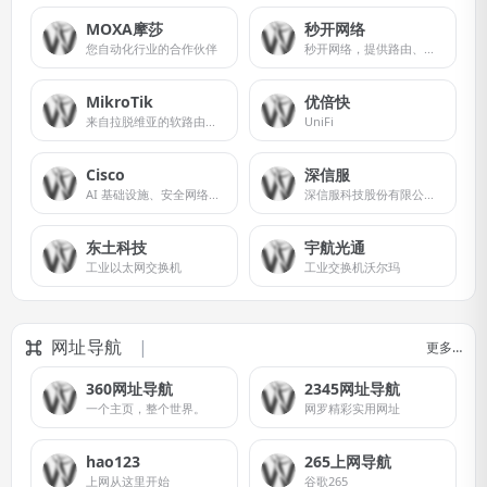
MOXA摩莎
秒开网络
您自动化行业的合作伙伴
秒开网络，提供路由、无线AP、光纤组网、酒店IPTV、酒店互动电视、语音网关、智能客控等产品，集用户界面个性化、互动电视、手机投屏、在线服务、 IP电话、智能客控、信息发布等诸多功能于一体，改善网络体验，避免服务同质化。
MikroTik
优倍快
来自拉脱维亚的软路由厂商
UniFi
Cisco
深信服
AI 基础设施、安全网络和软件解决方案
深信服科技股份有限公司是一家专注于企业级网络安全、云计算与物联网的创新产品和服务供应商，致力于承载各行业用户数字化、智能化转型过程中的基石性工作，从而让每个用户的数智化更简单、更安全。
东土科技
宇航光通
工业以太网交换机
工业交换机沃尔玛
网址导航
更多…
360网址导航
2345网址导航
一个主页，整个世界。
网罗精彩实用网址
hao123
265上网导航
上网从这里开始
谷歌265